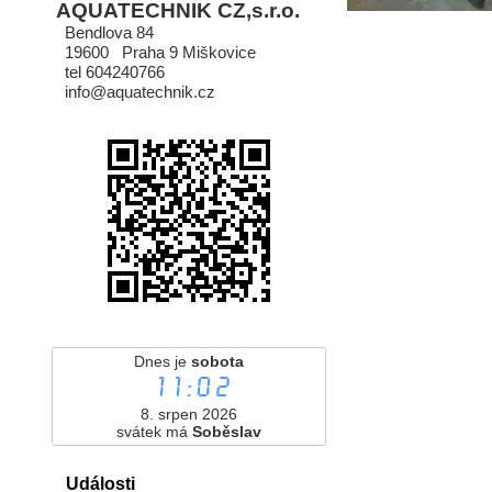
AQUATECHNIK CZ,s.r.o.
Bendlova 84
19600 Praha 9 Miškovice
tel 604240766
info@aquatechnik.cz
Dnes je
sobota
11:02
8. srpen 2026
svátek má
Soběslav
Události