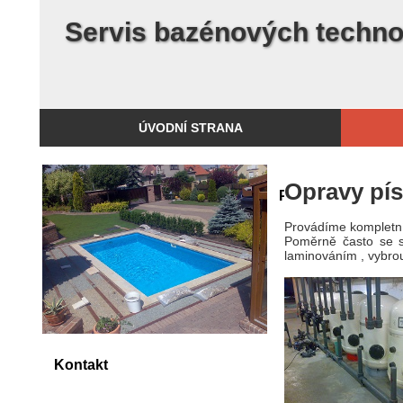
Servis bazénových technolo
ÚVODNÍ STRANA
Opravy pís
Přihlášení
Provádíme kompletní
Poměrně často se s
laminováním , vybr
Kontakt