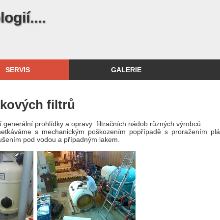
gií....
SERVIS
GALERIE
kových filtrů
 generální prohlídky a opravy filtračních nádob různých výrobců.
etkáváme s mechanickým poškozením popřípadě s proražením pláš
oušením pod vodou a případným lakem.