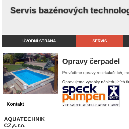
Servis bazénových technologií
ÚVODNÍ STRANA
SERVIS
Opravy čerpadel
Přihlášení
Provádíme opravy recirkulačních, m
Opravujeme výrobky následujících fi
Kontakt
AQUATECHNIK
CZ,s.r.o.